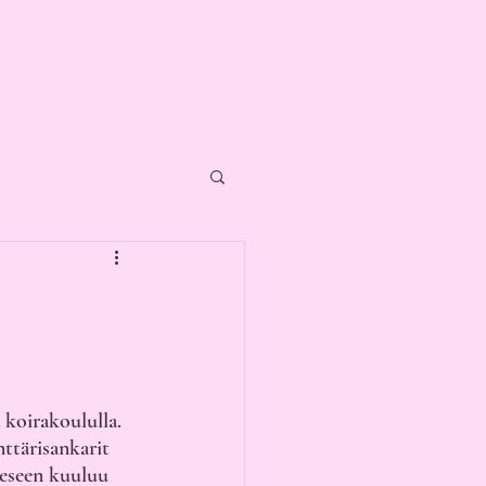
koirakoululla. 
ttärisankarit 
eeseen kuuluu 