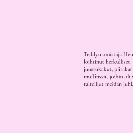
Teddyn omistaja Henn
loihtinut herkulliset 
juustokakut, piirakat 
muffinssit, joihin oli 
taiteillut meidän juhl