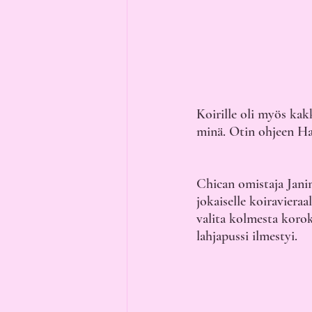
Koirille oli myös kak
minä. Otin ohjeen Ha
Chican omistaja Janin
jokaiselle koiravieraa
valita kolmesta korok
lahjapussi ilmestyi. 