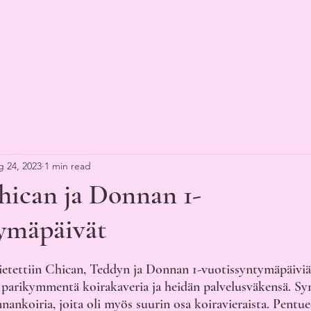
 24, 2023
1 min read
hican ja Donnan 1-
tymäpäivät
ietettiin Chican, Teddyn ja Donnan 1-vuotissyntymäpäiviä 
 parikymmentä koirakaveria ja heidän palvelusväkensä. Syn
ankoiria, joita oli myös suurin osa koiravieraista. Pentu