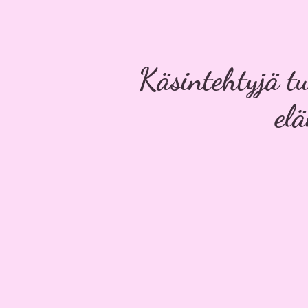
Käsintehtyjä tuo
el