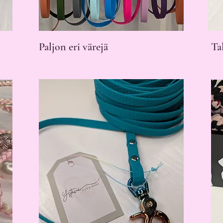
Paljon eri värejä
T