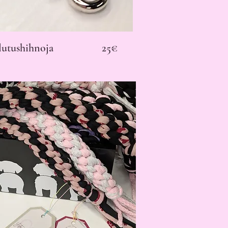
alutushihnoja 25€