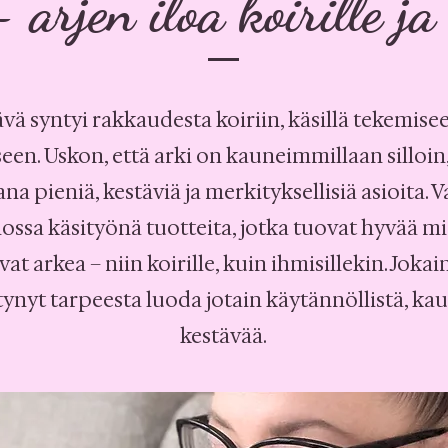
arjen iloa koirille ja
ävä syntyi rakkaudesta koiriin, käsillä tekemisee
een. Uskon, että arki on kauneimmillaan silloin,
a pieniä, kestäviä ja merkityksellisiä asioita. 
iossa käsityönä tuotteita, jotka tuovat hyvää mie
at arkea – niin koirille, kuin ihmisillekin. Joka
ynyt tarpeesta luoda jotain käytännöllistä, kau
kestävää.