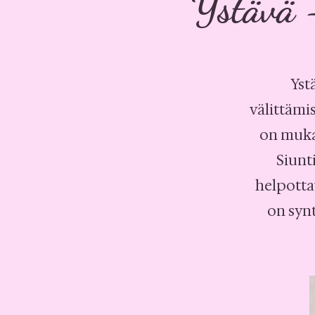
Ystävä - 
Yst
välittämis
on mukan
Siunt
helpottav
on synt