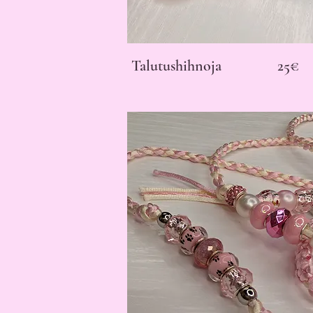
Talutushihnoja 25€