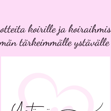
tteita koirille ja koiraihmis
ämän tärkeimmälle ystävälle