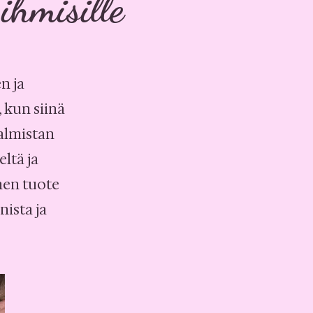
 ihmisille
n ja
 kun siinä
Valmistan
ltä ja
inen tuote
nista ja