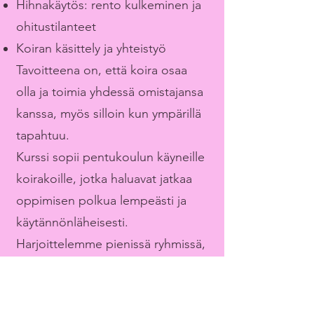
Hihnakäytös: rento kulkeminen ja
ohitustilanteet
Koiran käsittely ja yhteistyö
Tavoitteena on, että koira osaa
olla ja toimia yhdessä omistajansa
kanssa, myös silloin kun ympärillä
tapahtuu.
Kurssi sopii pentukoulun käyneille
koirakoille, jotka haluavat jatkaa
oppimisen polkua lempeästi ja
käytännönläheisesti.
Harjoittelemme pienissä ryhmissä,
koiralähtöisesti ja positiivisten
menetelmien avulla.