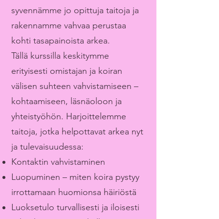
syvennämme jo opittuja taitoja ja
rakennamme vahvaa perustaa
kohti tasapainoista arkea.
Tällä kurssilla keskitymme
erityisesti omistajan ja koiran
välisen suhteen vahvistamiseen –
kohtaamiseen, läsnäoloon ja
yhteistyöhön. Harjoittelemme
taitoja, jotka helpottavat arkea nyt
ja tulevaisuudessa:
Kontaktin vahvistaminen
Luopuminen – miten koira pystyy
irrottamaan huomionsa häiriöstä
Luoksetulo turvallisesti ja iloisesti